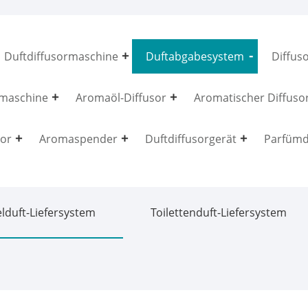
Duftdiffusormaschine
Duftabgabesystem
Diffuso
maschine
Aromaöl-Diffusor
Aromatischer Diffuso
sor
Aromaspender
Duftdiffusorgerät
Parfümd
lduft-Liefersystem
Toilettenduft-Liefersystem