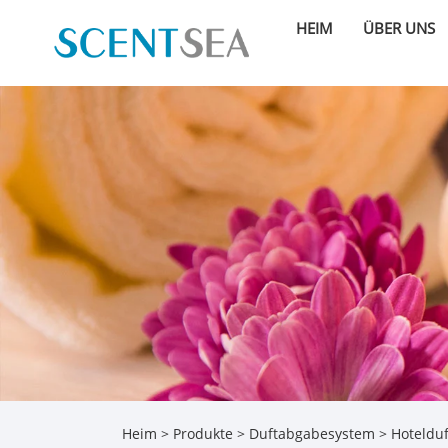
HEIM
ÜBER UNS
Heim
>
Produkte
>
Duftabgabesystem
> Hotelduf