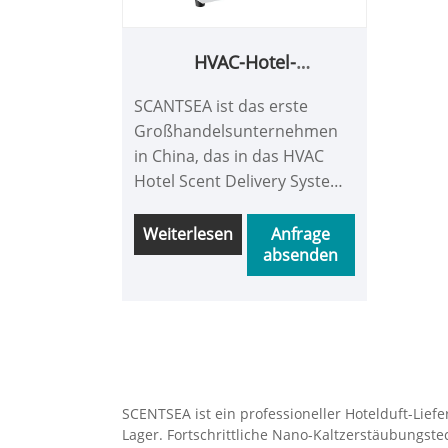
HVAC-Hotel-
Duftabgabesystem
SCANTSEA ist das erste
Großhandelsunternehmen
in China, das in das HVAC
Hotel Scent Delivery System
eingestiegen ist. In den
letzten 10 Jahren haben wir
Weiterlesen
Anfrage
absenden
in unserem Forschungs- und
Entwicklungsprozess
exklusive Ergebnispläne für
verschiedene Klimazonen
entwickelt. Sorgen Sie für
einen stabilen Betrieb in
Umgebungen mit hohen
SCENTSEA ist ein professioneller Hotelduft-Liefe
Temperaturen oder in
Lager. Fortschrittliche Nano-Kaltzerstäubungste