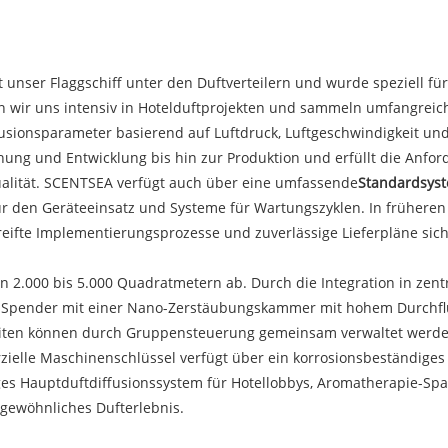
t unser Flaggschiff unter den Duftverteilern und wurde speziell fü
en wir uns intensiv in Hotelduftprojekten und sammeln umfangreic
fusionsparameter basierend auf Luftdruck, Luftgeschwindigkeit 
ung und Entwicklung bis hin zur Produktion und erfüllt die Anfo
ualität. SCENTSEA verfügt auch über eine umfassende
Standardsyst
ür den Geräteeinsatz und Systeme für Wartungszyklen. In früher
eifte Implementierungsprozesse und zuverlässige Lieferpläne sich
2.000 bis 5.000 Quadratmetern ab. Durch die Integration in zent
 Spender mit einer Nano-Zerstäubungskammer mit hohem Durchflus
eiten können durch Gruppensteuerung gemeinsam verwaltet werde
elle Maschinenschlüssel verfügt über ein korrosionsbeständiges 
siges Hauptduftdiffusionssystem für Hotellobbys, Aromatherapie-S
rgewöhnliches Dufterlebnis.