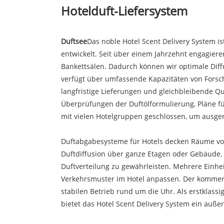
Hotelduft-Liefersystem
Duftsee
Das noble Hotel Scent Delivery System is
entwickelt. Seit über einem Jahrzehnt engagier
Bankettsälen. Dadurch können wir optimale Dif
verfügt über umfassende Kapazitäten von Forsch
langfristige Lieferungen und gleichbleibende Q
Überprüfungen der Duftölformulierung, Pläne f
mit vielen Hotelgruppen geschlossen, um ausger
Duftabgabesysteme für Hotels decken Räume von 
Duftdiffusion über ganze Etagen oder Gebäude.
Duftverteilung zu gewährleisten. Mehrere Einh
Verkehrsmuster im Hotel anpassen. Der kommerzi
stabilen Betrieb rund um die Uhr. Als erstklas
bietet das Hotel Scent Delivery System ein auße