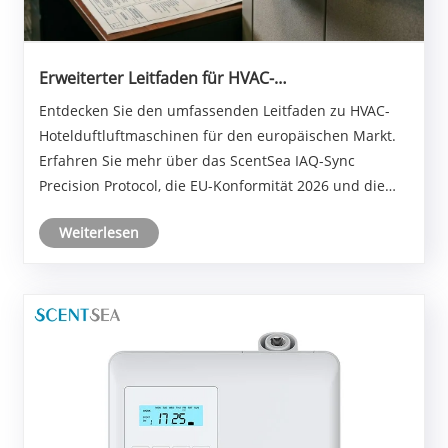
Erweiterter Leitfaden für HVAC-
Hotelduftluftmaschinen: Navigieren in der EU-
Entdecken Sie den umfassenden Leitfaden zu HVAC-
IAQ-Konformität 2026 und intelligente IoT-
Hotelduftluftmaschinen für den europäischen Markt.
Integration
Erfahren Sie mehr über das ScentSea IAQ-Sync
Precision Protocol, die EU-Konformität 2026 und die
Integration intelligenter Gebäude für Premium-
Weiterlesen
Duftmarketing.