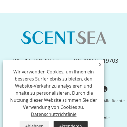
+86-755-23170682
+86-19928719703
X
Wir verwenden Cookies, um Ihnen ein
info@scent-sea.com
besseres Surferlebnis zu bieten, den
Website-Verkehr zu analysieren und
Inhalte zu personalisieren. Durch die
Nutzung dieser Website stimmen Sie der
Copyright © Shenzhen Scentsea Technology Co., Ltd. Alle Rechte
Verwendung von Cookies zu.
vorbehalten.
Datenschutzrichtlinie
Links
Sitemap
RSS
XML
Datenschutzrichtlinie
Ablehnen
Akzeptieren