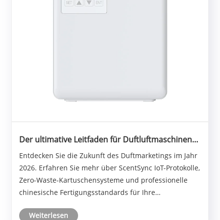
Der ultimative Leitfaden für Duftluftmaschinen
für Unternehmen im Jahr 2026: Intelligentes
Entdecken Sie die Zukunft des Duftmarketings im Jahr
Gebäude-IoT, Zero-Waste-OEM-Lösungen und
2026. Erfahren Sie mehr über ScentSync IoT-Protokolle,
chinesische Fertigungsstandards
Zero-Waste-Kartuschensysteme und professionelle
chinesische Fertigungsstandards für Ihre
Duftluftmaschine für Unternehmen.
Weiterlesen