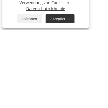
Verwendung von Cookies zu.
Datenschutzrichtlinie
Ablehnen
Akzeptieren
+86-755-23170682
+86-19928719703
info@scent-sea.com
Copyright © Shenzhen Scentsea Technology Co., Ltd. Alle Rechte