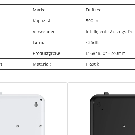
Marke:
Duftsee
Kapazität:
500 ml
Verwenden:
Intelligente Aufzugs-Du
Lärm:
<35dB
Produktgröße:
L168*B50*H240mm
rz
Material:
Plastik