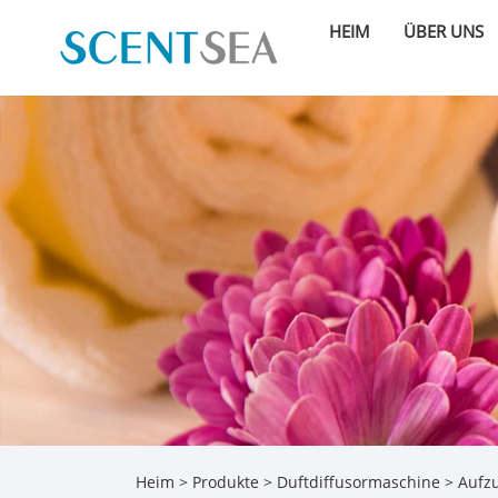
HEIM
ÜBER UNS
Heim
>
Produkte
>
Duftdiffusormaschine
>
Aufz