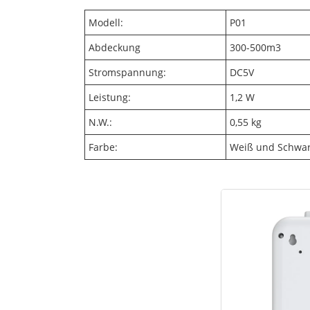
Modell:
P01
Abdeckung
300-500m3
Stromspannung:
DC5V
Leistung:
1,2 W
N.W.:
0,55 kg
Farbe:
Weiß und Schwa