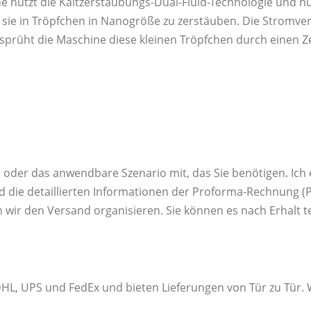
ne nutzt die Kaltzerstäubungs-Dual-Fluid-Technologie und n
d sie in Tröpfchen in Nanogröße zu zerstäuben. Die Stromve
ersprüht die Maschine diese kleinen Tröpfchen durch einen 
ge oder das anwendbare Szenario mit, das Sie benötigen. Ich
die detaillierten Informationen der Proforma-Rechnung (PI)
 wir den Versand organisieren. Sie können es nach Erhalt t
 DHL, UPS und FedEx und bieten Lieferungen von Tür zu Tür.