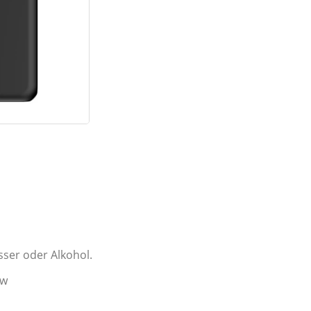
sser oder Alkohol.
sw