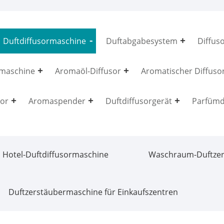
Duftdiffusormaschine
Duftabgabesystem
Diffuso
maschine
Aromaöl-Diffusor
Aromatischer Diffuso
sor
Aromaspender
Duftdiffusorgerät
Parfümd
Hotel-Duftdiffusormaschine
Waschraum-Duftzer
Duftzerstäubermaschine für Einkaufszentren