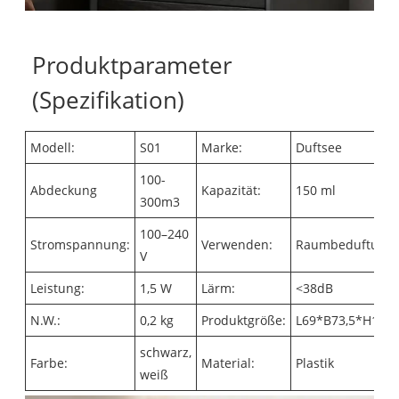
Produktparameter
(Spezifikation)
Modell:
S01
Marke:
Duftsee
100-
Abdeckung
Kapazität:
150 ml
300m3
100–240
Stromspannung:
Verwenden:
Raumbeduftung
V
Leistung:
1,5 W
Lärm:
<38dB
N.W.:
0,2 kg
Produktgröße:
L69*B73,5*H13
schwarz,
Farbe:
Material:
Plastik
weiß